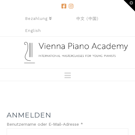
T
t
W
Bezahlung
中文 (中国)
English
Navigation
ANMELDEN
Benutzername oder E-Mail-Adresse
*