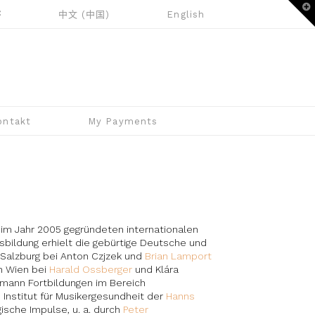
T
中文 (中国)
English
t
W
ontakt
My Payments
 im Jahr 2005 gegründeten internationalen
Ausbildung erhielt die gebürtige Deutsche und
 Salzburg bei Anton Czjzek und
Brian Lamport
n Wien bei
Harald Ossberger
und Klára
emann Fortbildungen im Bereich
Institut für Musikergesundheit der
Hanns
ische Impulse, u. a. durch
Peter