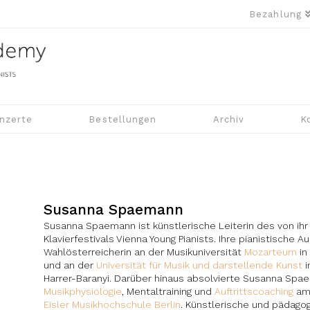
Bezahlung
nzerte
Bestellungen
Archiv
K
Susanna Spaemann
Susanna Spaemann ist künstlerische Leiterin des von ihr
Klavierfestivals Vienna Young Pianists. Ihre pianistische 
Wahlösterreicherin an der Musikuniversität
Mozarteum
in
und an der
Universität für Musik und darstellende Kunst
i
Harrer-Baranyi. Darüber hinaus absolvierte Susanna Spa
Musikphysiologie
, Mentaltraining und
Auftrittscoaching
am 
Eisler Musikhochschule Berlin
. Künstlerische und pädagog