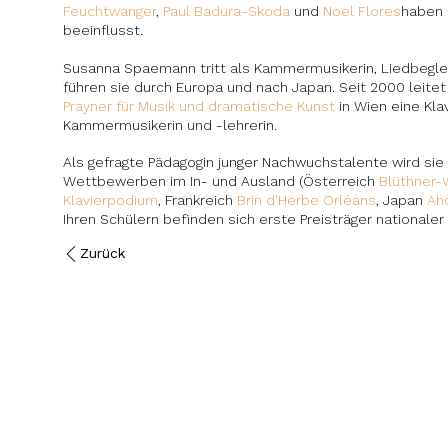
Feuchtwanger
,
Paul Badura-Skoda
und
Noel Flores
haben s
beeinflusst.
Susanna Spaemann tritt als Kammermusikerin, Liedbegleit
führen sie durch Europa und nach Japan. Seit 2000 lei
Prayner für Musik und dramatische Kunst
in Wien eine Kla
Kammermusikerin und -lehrerin.
Als gefragte Pädagogin junger Nachwuchstalente wird sie 
Wettbewerben im In- und Ausland (Österreich
Blüthner
Klavierpodium
, Frankreich
Brin d'Herbe Orléans
, Japan
Ah
Ihren Schülern befinden sich erste Preisträger nationale
Zurück