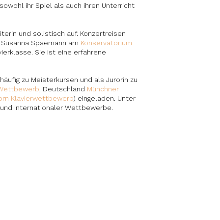
owohl ihr Spiel als auch ihren Unterricht
erin und solistisch auf. Konzertreisen
tet Susanna Spaemann am
Konservatorium
vierklasse. Sie ist eine erfahrene
häufig zu Meisterkursen und als Jurorin zu
-Wettbewerb
, Deutschland
Münchner
orn Klavierwettbewerb
) eingeladen. Unter
r und internationaler Wettbewerbe.