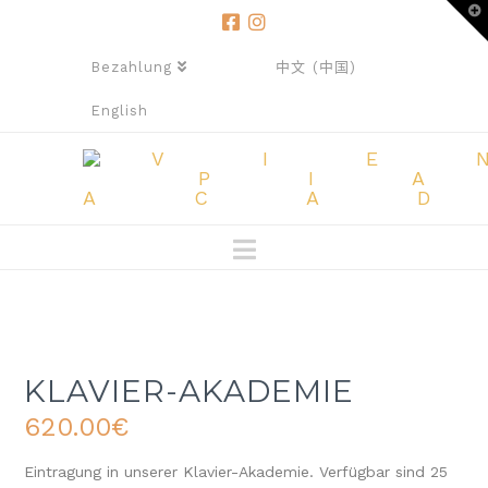
T
t
W
Bezahlung
中文 (中国)
English
Navigation
KLAVIER-AKADEMIE
620.00
€
Eintragung in unserer Klavier-Akademie. Verfügbar sind 25